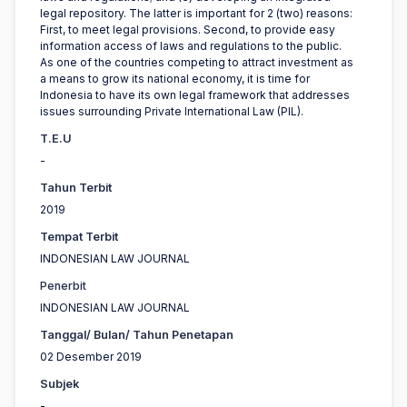
legal repository. The latter is important for 2 (two) reasons:
First, to meet legal provisions. Second, to provide easy
information access of laws and regulations to the public.
As one of the countries competing to attract investment as
a means to grow its national economy, it is time for
Indonesia to have its own legal framework that addresses
issues surrounding Private International Law (PIL).
T.E.U
-
Tahun Terbit
2019
Tempat Terbit
INDONESIAN LAW JOURNAL
Penerbit
INDONESIAN LAW JOURNAL
Tanggal/ Bulan/ Tahun Penetapan
02 Desember 2019
Subjek
-