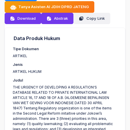
Tanya Asisten AI JDIH DPRD JATENG
Download
Abstrak
Copy Link
Data Produk Hukum
Tipe Dokumen
ARTIKEL
Jenis
ARTIKEL HUKUM
Judul
THE URGENCY OF DEVELOPING A REGULATION'S
DATABASE RELATED TO PRIVATE INTERNATIONAL LAW
ARTICLE 16, 17 AND 18 OF A.B. (ALGEMEENE BEPALINGEN
VAN WET GEVING VOOR INDONESIE DATED 30 APRIL
1847) Tentang Regulatory organization is one of the items
in the Second Legal Reform initaitive under Jokowi’s
administration. There are 3 (three) priorities in this area,
namely: (1) quality lawmaking; (2) evaluating all problematic
laws and regulations; and (3) developing an integrated