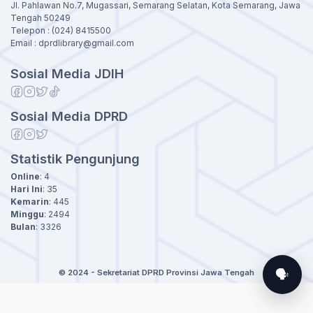
Jl. Pahlawan No.7, Mugassari, Semarang Selatan, Kota Semarang, Jawa
Tengah 50249
Telepon : (024) 8415500
Email : dprdlibrary@gmail.com
Sosial Media JDIH
Sosial Media DPRD
Statistik Pengunjung
Online
:
4
Hari Ini
:
35
Kemarin
:
445
Minggu
:
2494
Bulan
:
3326
🗣️
© 2024 - Sekretariat DPRD Provinsi Jawa Tengah