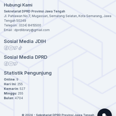
Hubungi Kami
Sekretariat DPRD Provinsi Jawa Tengah
Jl. Pahlawan No.7, Mugassari, Semarang Selatan, Kota Semarang, Jawa
Tengah 50249
Telepon : (024) 8415500
Email : dprdlibrary@gmail.com
Sosial Media JDIH
Sosial Media DPRD
Statistik Pengunjung
Online
:
9
Hari Ini
:
255
Kemarin
:
527
Minggu
:
255
Bulan
:
4704
🗣️
© 2024 - Sekretariat DPRD Provinsi Jawa Tengah