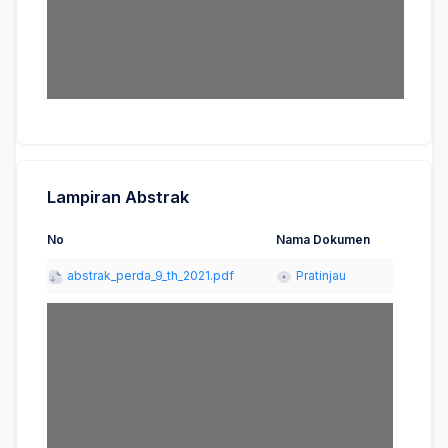
Lampiran Abstrak
No
Nama Dokumen
abstrak_perda_9_th_2021.pdf
Pratinjau