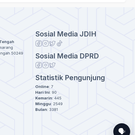
Sosial Media JDIH
 Tengah
emarang
engah 50249
Sosial Media DPRD
Statistik Pengunjung
Online
:
7
Hari Ini
:
90
Kemarin
:
445
Minggu
:
2549
Bulan
:
3381
🗣️