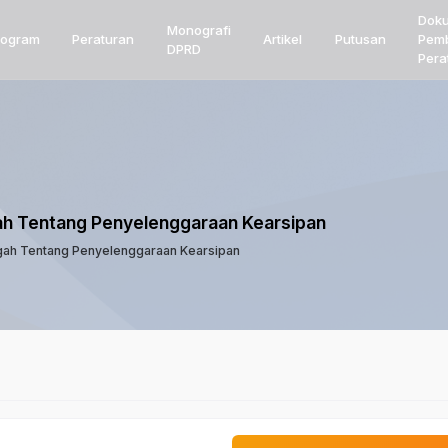
Dok
Monografi
rogram
Peraturan
Artikel
Putusan
Pem
DPRD
Pera
ah Tentang Penyelenggaraan Kearsipan
gah Tentang Penyelenggaraan Kearsipan