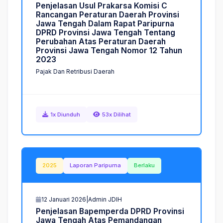
P
e
n
j
e
l
a
s
a
n
U
s
u
l
P
r
a
k
a
r
s
a
K
o
m
i
s
i
C
R
a
n
c
a
n
g
a
n
P
e
r
a
t
u
r
a
n
D
a
e
r
a
h
P
r
o
v
i
n
s
i
J
a
w
a
T
e
n
g
a
h
D
a
l
a
m
R
a
p
a
t
P
a
r
i
p
u
r
n
a
D
P
R
D
P
r
o
v
i
n
s
i
J
a
w
a
T
e
n
g
a
h
T
e
n
t
a
n
g
P
e
r
u
b
a
h
a
n
A
t
a
s
P
e
r
a
t
u
r
a
n
D
a
e
r
a
h
P
r
o
v
i
n
s
i
J
a
w
a
T
e
n
g
a
h
N
o
m
o
r
1
2
T
a
h
u
n
2
0
2
3
Pajak Dan Retribusi Daerah
1x Diunduh
53x Dilihat
2025
Laporan Paripurna
Berlaku
12 Januari 2026
|
Admin JDIH
P
e
n
j
e
l
a
s
a
n
B
a
p
e
m
p
e
r
d
a
D
P
R
D
P
r
o
v
i
n
s
i
J
a
w
a
T
e
n
g
a
h
A
t
a
s
P
e
m
a
n
d
a
n
g
a
n