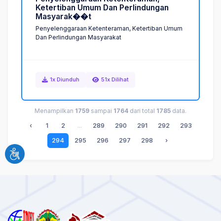
K
e
t
e
r
t
i
b
a
n
U
m
u
m
D
a
n
P
e
r
l
i
n
d
u
n
g
a
n
M
a
s
y
a
r
a
k
�
�
t
Penyelenggaraan Ketenteraman, Ketertiban Umum
Dan Perlindungan Masyarakаt
1x Diunduh
51x Dilihat
Menampilkan
1759
sampai
1764
dari total
1785
data.
‹
1
2
...
289
290
291
292
293
294
295
296
297
298
›