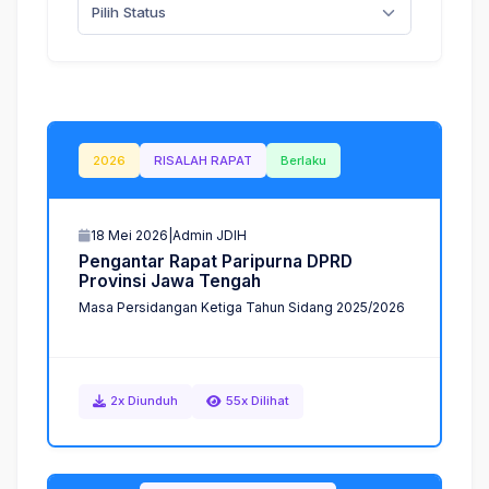
Pilih Status
2026
RISALAH RAPAT
Berlaku
18 Mei 2026
|
Admin JDIH
P
e
n
g
a
n
t
a
r
R
a
p
a
t
P
a
r
i
p
u
r
n
a
D
P
R
D
P
r
o
v
i
n
s
i
J
a
w
a
T
e
n
g
a
h
Masa Persidangan Ketiga Tahun Sidang 2025/2026
2x Diunduh
55x Dilihat