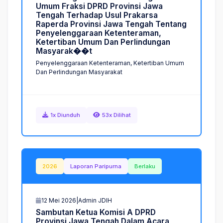
U
m
u
m
F
r
a
k
s
i
D
P
R
D
P
r
o
v
i
n
s
i
J
a
w
a
T
e
n
g
a
h
T
e
r
h
a
d
a
p
U
s
u
l
P
r
a
k
a
r
s
a
R
a
p
e
r
d
a
P
r
o
v
i
n
s
i
J
a
w
a
T
e
n
g
a
h
T
e
n
t
a
n
g
P
e
n
y
e
l
e
n
g
g
a
r
a
a
n
K
e
t
e
n
t
e
r
a
m
a
n
,
K
e
t
e
r
t
i
b
a
n
U
m
u
m
D
a
n
P
e
r
l
i
n
d
u
n
g
a
n
M
a
s
y
a
r
a
k
�
�
t
Penyelenggaraan Ketenteraman, Ketertiban Umum
Dan Perlindungan Masyarakаt
1x Diunduh
53x Dilihat
2026
Laporan Paripurna
Berlaku
12 Mei 2026
|
Admin JDIH
S
a
m
b
u
t
a
n
K
e
t
u
a
K
o
m
i
s
i
A
D
P
R
D
P
r
o
v
i
n
s
i
J
a
w
a
T
e
n
g
a
h
D
a
l
a
m
A
c
a
r
a