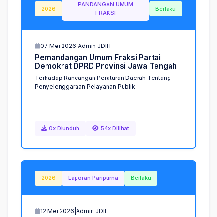
PANDANGAN UMUM
2026
Berlaku
FRAKSI
07 Mei 2026
|
Admin JDIH
P
e
m
a
n
d
a
n
g
a
n
U
m
u
m
F
r
a
k
s
i
P
a
r
t
a
i
D
e
m
o
k
r
a
t
D
P
R
D
P
r
o
v
i
n
s
i
J
a
w
a
T
e
n
g
a
h
Terhadap Rancangan Peraturan Daerah Tentang
Penyelenggaraan Pelayanan Publik
0x Diunduh
54x Dilihat
2026
Laporan Paripurna
Berlaku
12 Mei 2026
|
Admin JDIH