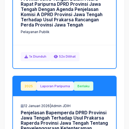
R
a
p
a
t
P
a
r
i
p
u
r
n
a
D
P
R
D
P
r
o
v
i
n
s
i
J
a
w
a
T
e
n
g
a
h
D
e
n
g
a
n
A
g
e
n
d
a
P
e
n
j
e
l
a
s
a
n
K
o
m
i
s
i
A
D
P
R
D
P
r
o
v
i
n
s
i
J
a
w
a
T
e
n
g
a
h
T
e
r
h
a
d
a
p
U
s
u
l
P
r
a
k
a
r
s
a
R
a
n
c
a
n
g
a
n
P
e
r
d
a
P
r
o
v
i
n
s
i
J
a
w
a
T
e
n
g
a
h
Pelayanan Publik
1x Diunduh
52x Dilihat
2025
Laporan Paripurna
Berlaku
12 Januari 2026
|
Admin JDIH
P
e
n
j
e
l
a
s
a
n
B
a
p
e
m
p
e
r
d
a
D
P
R
D
P
r
o
v
i
n
s
i
J
a
w
a
T
e
n
g
a
h
T
e
r
h
a
d
a
p
U
s
u
l
P
r
a
k
a
r
s
a
R
a
p
e
r
d
a
P
r
o
v
i
n
s
i
J
a
w
a
T
e
n
g
a
h
T
e
n
t
a
n
g
P
e
n
y
e
l
e
n
g
g
a
r
a
a
n
K
e
t
e
n
t
e
r
a
m
a
n
,