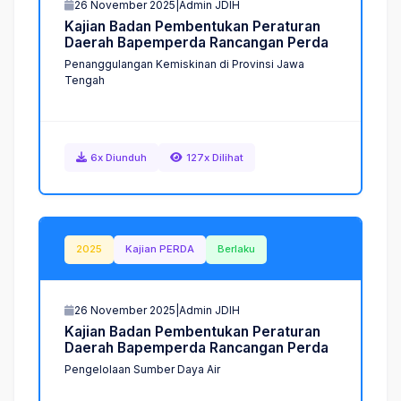
26 November 2025
|
Admin JDIH
K
a
j
i
a
n
B
a
d
a
n
P
e
m
b
e
n
t
u
k
a
n
P
e
r
a
t
u
r
a
n
D
a
e
r
a
h
B
a
p
e
m
p
e
r
d
a
R
a
n
c
a
n
g
a
n
P
e
r
d
a
Penanggulangan Kemiskinan di Provinsi Jawa
Tengah
6x Diunduh
127x Dilihat
2025
Kajian PERDA
Berlaku
26 November 2025
|
Admin JDIH
K
a
j
i
a
n
B
a
d
a
n
P
e
m
b
e
n
t
u
k
a
n
P
e
r
a
t
u
r
a
n
D
a
e
r
a
h
B
a
p
e
m
p
e
r
d
a
R
a
n
c
a
n
g
a
n
P
e
r
d
a
Pengelolaan Sumber Daya Air