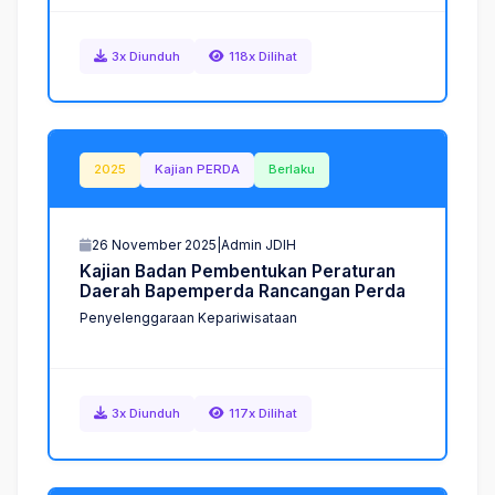
3x Diunduh
118x Dilihat
2025
Kajian PERDA
Berlaku
26 November 2025
|
Admin JDIH
K
a
j
i
a
n
B
a
d
a
n
P
e
m
b
e
n
t
u
k
a
n
P
e
r
a
t
u
r
a
n
D
a
e
r
a
h
B
a
p
e
m
p
e
r
d
a
R
a
n
c
a
n
g
a
n
P
e
r
d
a
Penyelenggaraan Kepariwisataan
3x Diunduh
117x Dilihat