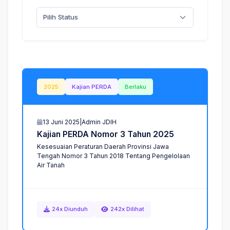
Pilih Status
2025
Kajian PERDA
Berlaku
13 Juni 2025
|
Admin JDIH
K
a
j
i
a
n
P
E
R
D
A
N
o
m
o
r
3
T
a
h
u
n
2
0
2
5
Kesesuaian Peraturan Daerah Provinsi Jawa
Tengah Nomor 3 Tahun 2018 Tentang Pengelolaan
Air Tanah
24x Diunduh
242x Dilihat