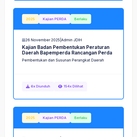
2025
Kajian PERDA
Berlaku
26 November 2025
|
Admin JDIH
K
a
j
i
a
n
B
a
d
a
n
P
e
m
b
e
n
t
u
k
a
n
P
e
r
a
t
u
r
a
n
D
a
e
r
a
h
B
a
p
e
m
p
e
r
d
a
R
a
n
c
a
n
g
a
n
P
e
r
d
a
Pembentukan dan Susunan Perangkat Daerah
6x Diunduh
154x Dilihat
2025
Kajian PERDA
Berlaku