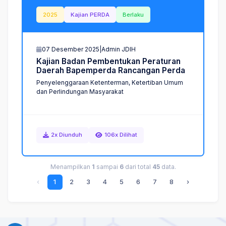
2025
Kajian PERDA
Berlaku
07 Desember 2025
|
Admin JDIH
K
a
j
i
a
n
B
a
d
a
n
P
e
m
b
e
n
t
u
k
a
n
P
e
r
a
t
u
r
a
n
D
a
e
r
a
h
B
a
p
e
m
p
e
r
d
a
R
a
n
c
a
n
g
a
n
P
e
r
d
a
Penyelenggaraan Ketenterman, Ketertiban Umum
dan Perlindungan Masyarakat
2x Diunduh
106x Dilihat
Menampilkan
1
sampai
6
dari total
45
data.
‹
1
2
3
4
5
6
7
8
›