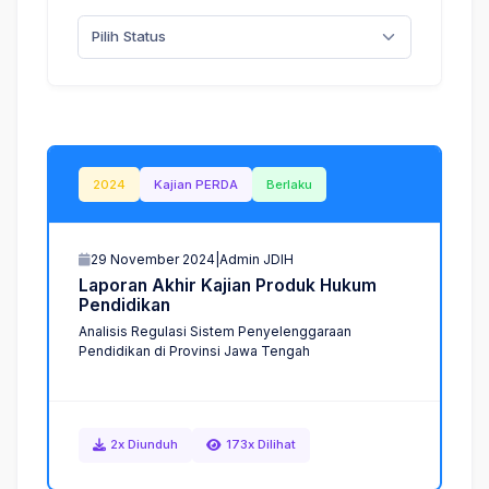
Pilih Status
2024
Kajian PERDA
Berlaku
29 November 2024
|
Admin JDIH
L
a
p
o
r
a
n
A
k
h
i
r
K
a
j
i
a
n
P
r
o
d
u
k
H
u
k
u
m
P
e
n
d
i
d
i
k
a
n
Analisis Regulasi Sistem Penyelenggaraan
Pendidikan di Provinsi Jawa Tengah
2x Diunduh
173x Dilihat