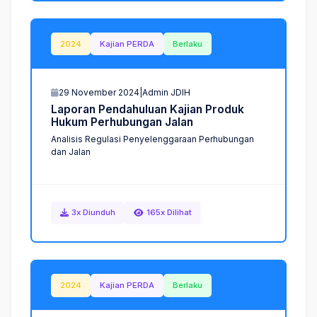
2024
Kajian PERDA
Berlaku
29 November 2024
|
Admin JDIH
L
a
p
o
r
a
n
P
e
n
d
a
h
u
l
u
a
n
K
a
j
i
a
n
P
r
o
d
u
k
H
u
k
u
m
P
e
r
h
u
b
u
n
g
a
n
J
a
l
a
n
Analisis Regulasi Penyelenggaraan Perhubungan
dan Jalan
3x Diunduh
165x Dilihat
2024
Kajian PERDA
Berlaku