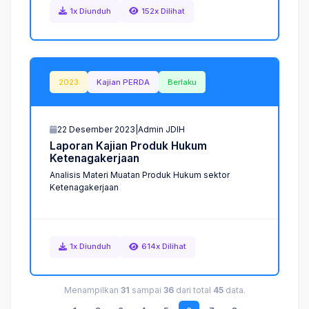
1x Diunduh
152x Dilihat
2023
Kajian PERDA
Berlaku
22 Desember 2023
|
Admin JDIH
L
a
p
o
r
a
n
K
a
j
i
a
n
P
r
o
d
u
k
H
u
k
u
m
K
e
t
e
n
a
g
a
k
e
r
j
a
a
n
Analisis Materi Muatan Produk Hukum sektor
Ketenagakerjaan
1x Diunduh
614x Dilihat
Menampilkan
31
sampai
36
dari total
45
data.