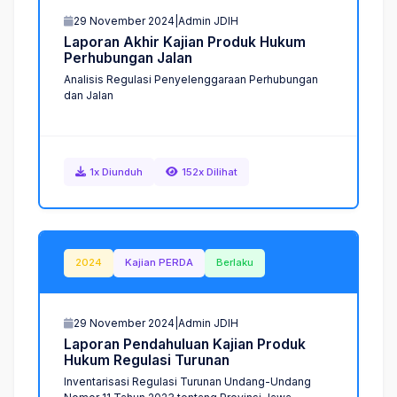
29 November 2024
|
Admin JDIH
L
a
p
o
r
a
n
A
k
h
i
r
K
a
j
i
a
n
P
r
o
d
u
k
H
u
k
u
m
P
e
r
h
u
b
u
n
g
a
n
J
a
l
a
n
Analisis Regulasi Penyelenggaraan Perhubungan
dan Jalan
1x Diunduh
152x Dilihat
2024
Kajian PERDA
Berlaku
29 November 2024
|
Admin JDIH
L
a
p
o
r
a
n
P
e
n
d
a
h
u
l
u
a
n
K
a
j
i
a
n
P
r
o
d
u
k
H
u
k
u
m
R
e
g
u
l
a
s
i
T
u
r
u
n
a
n
Inventarisasi Regulasi Turunan Undang-Undang