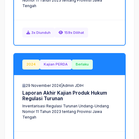
Nomor 11 Tahun 2023 tentang Provinsi Jawa
Tengah
3x Diunduh
159x Dilihat
2024
Kajian PERDA
Berlaku
29 November 2024
|
Admin JDIH
L
a
p
o
r
a
n
A
k
h
i
r
K
a
j
i
a
n
P
r
o
d
u
k
H
u
k
u
m
R
e
g
u
l
a
s
i
T
u
r
u
n
a
n
Inventarisasi Regulasi Turunan Undang-Undang
Nomor 11 Tahun 2023 tentang Provinsi Jawa
Tengah