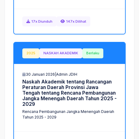
17x Diunduh
147x Dilihat
2025
NASKAH AKADEMIK
Berlaku
30 Januari 2026
|
Admin JDIH
N
a
s
k
a
h
A
k
a
d
e
m
i
k
t
e
n
t
a
n
g
R
a
n
c
a
n
g
a
n
P
e
r
a
t
u
r
a
n
D
a
e
r
a
h
P
r
o
v
i
n
s
i
J
a
w
a
T
e
n
g
a
h
t
e
n
t
a
n
g
R
e
n
c
a
n
a
P
e
m
b
a
n
g
u
n
a
n
J
a
n
g
k
a
M
e
n
e
n
g
a
h
D
a
e
r
a
h
T
a
h
u
n
2
0
2
5
-
2
0
2
9
Rencana Pembangunan Jangka Menengah Daerah
Tahun 2025 - 2029