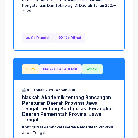
Pengetahuan Dan Teknologi Di Daerah Tahun 2025-
2029
0x Diunduh
12x Dilihat
2025
NASKAH AKADEMIK
Berlaku
30 Januari 2026
|
Admin JDIH
N
a
s
k
a
h
A
k
a
d
e
m
i
k
t
e
n
t
a
n
g
R
a
n
c
a
n
g
a
n
P
e
r
a
t
u
r
a
n
D
a
e
r
a
h
P
r
o
v
i
n
s
i
J
a
w
a
T
e
n
g
a
h
t
e
n
t
a
n
g
K
o
n
f
i
g
u
r
a
s
i
P
e
r
a
n
g
k
a
t
D
a
e
r
a
h
P
e
m
e
r
i
n
t
a
h
P
r
o
v
i
n
s
i
J
a
w
a
T
e
n
g
a
h
Konfigurasi Perangkat Daerah Pemerintah Provinsi
Jawa Tengah