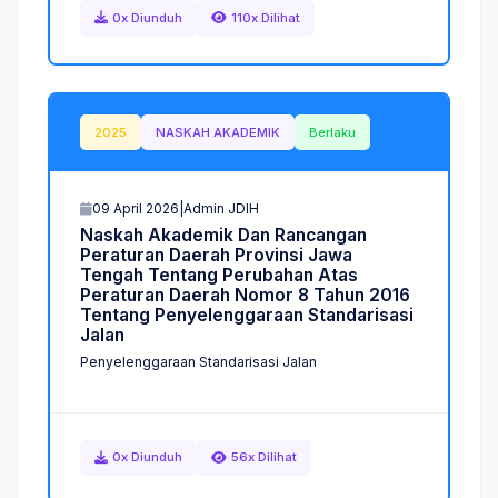
0x Diunduh
110x Dilihat
2025
NASKAH AKADEMIK
Berlaku
09 April 2026
|
Admin JDIH
N
a
s
k
a
h
A
k
a
d
e
m
i
k
D
a
n
R
a
n
c
a
n
g
a
n
P
e
r
a
t
u
r
a
n
D
a
e
r
a
h
P
r
o
v
i
n
s
i
J
a
w
a
T
e
n
g
a
h
T
e
n
t
a
n
g
P
e
r
u
b
a
h
a
n
A
t
a
s
P
e
r
a
t
u
r
a
n
D
a
e
r
a
h
N
o
m
o
r
8
T
a
h
u
n
2
0
1
6
T
e
n
t
a
n
g
P
e
n
y
e
l
e
n
g
g
a
r
a
a
n
S
t
a
n
d
a
r
i
s
a
s
i
J
a
l
a
n
Penyelenggaraan Standarisasi Jalan
0x Diunduh
56x Dilihat