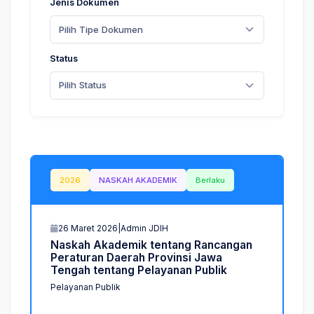
Jenis Dokumen
Pilih Tipe Dokumen
Status
Pilih Status
2026
NASKAH AKADEMIK
Berlaku
26 Maret 2026
|
Admin JDIH
N
a
s
k
a
h
A
k
a
d
e
m
i
k
t
e
n
t
a
n
g
R
a
n
c
a
n
g
a
n
P
e
r
a
t
u
r
a
n
D
a
e
r
a
h
P
r
o
v
i
n
s
i
J
a
w
a
T
e
n
g
a
h
t
e
n
t
a
n
g
P
e
l
a
y
a
n
a
n
P
u
b
l
i
k
Pelayanan Publik