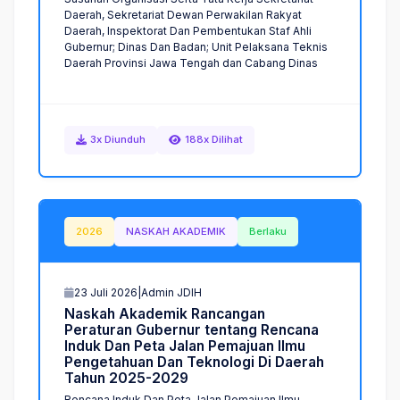
Daerah, Sekretariat Dewan Perwakilan Rakyat
Daerah, Inspektorat Dan Pembentukan Staf Ahli
Gubernur; Dinas Dan Badan; Unit Pelaksana Teknis
Daerah Provinsi Jawa Tengah dan Cabang Dinas
3x Diunduh
188x Dilihat
2026
NASKAH AKADEMIK
Berlaku
23 Juli 2026
|
Admin JDIH
N
a
s
k
a
h
A
k
a
d
e
m
i
k
R
a
n
c
a
n
g
a
n
P
e
r
a
t
u
r
a
n
G
u
b
e
r
n
u
r
t
e
n
t
a
n
g
R
e
n
c
a
n
a
I
n
d
u
k
D
a
n
P
e
t
a
J
a
l
a
n
P
e
m
a
j
u
a
n
I
l
m
u
P
e
n
g
e
t
a
h
u
a
n
D
a
n
T
e
k
n
o
l
o
g
i
D
i
D
a
e
r
a
h
T
a
h
u
n
2
0
2
5
-
2
0
2
9
Rencana Induk Dan Peta Jalan Pemajuan Ilmu