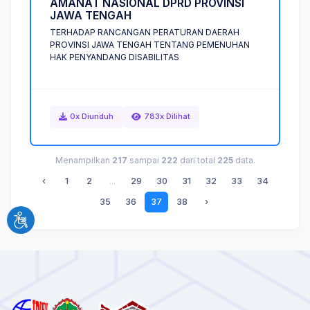
A
M
A
N
A
T
N
A
S
I
O
N
A
L
D
P
R
D
P
R
O
V
I
N
S
I
J
A
W
A
T
E
N
G
A
H
TERHADAP RANCANGAN PERATURAN DAERAH
PROVINSI JAWA TENGAH TENTANG PEMENUHAN
HAK PENYANDANG DISABILITAS
0x Diunduh
783x Dilihat
Menampilkan
217
sampai
222
dari total
225
data.
‹
1
2
...
29
30
31
32
33
34
35
36
37
38
›