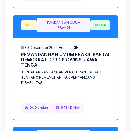
PANDANGAN UMUM
2022
Berlaku
FRAKSI
30 Desember 2022
|
Admin JDIH
P
E
M
A
N
D
A
N
G
A
N
U
M
U
M
F
R
A
K
S
I
P
A
R
T
A
I
D
E
M
O
K
R
A
T
D
P
R
D
P
R
O
V
I
N
S
I
J
A
W
A
T
E
N
G
A
H
TERHADAP RANCANGAN PERATURAN DAERAH
TENTANG PEMENUHAN HAK PENYANDANG
DISABILITAS
0x Diunduh
943x Dilihat