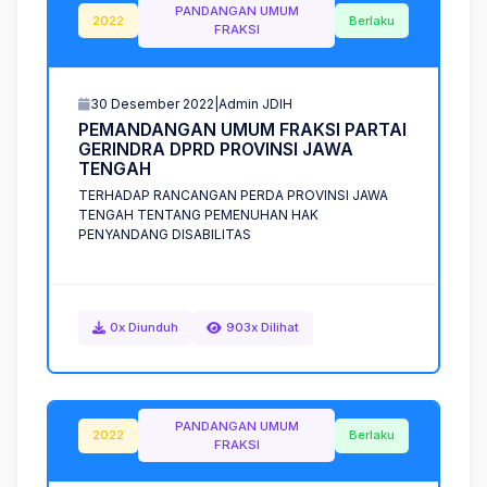
PANDANGAN UMUM
2022
Berlaku
FRAKSI
30 Desember 2022
|
Admin JDIH
P
E
M
A
N
D
A
N
G
A
N
U
M
U
M
F
R
A
K
S
I
P
A
R
T
A
I
G
E
R
I
N
D
R
A
D
P
R
D
P
R
O
V
I
N
S
I
J
A
W
A
T
E
N
G
A
H
TERHADAP RANCANGAN PERDA PROVINSI JAWA
TENGAH TENTANG PEMENUHAN HAK
PENYANDANG DISABILITAS
0x Diunduh
903x Dilihat
PANDANGAN UMUM
2022
Berlaku
FRAKSI