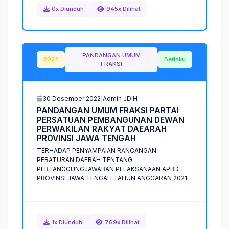
0x Diunduh
945x Dilihat
PANDANGAN UMUM
2022
Berlaku
FRAKSI
30 Desember 2022
|
Admin JDIH
P
A
N
D
A
N
G
A
N
U
M
U
M
F
R
A
K
S
I
P
A
R
T
A
I
P
E
R
S
A
T
U
A
N
P
E
M
B
A
N
G
U
N
A
N
D
E
W
A
N
P
E
R
W
A
K
I
L
A
N
R
A
K
Y
A
T
D
A
E
A
R
A
H
P
R
O
V
I
N
S
I
J
A
W
A
T
E
N
G
A
H
TERHADAP PENYAMPAIAN RANCANGAN
PERATURAN DAERAH TENTANG
PERTANGGUNGJAWABAN PELAKSANAAN APBD
PROVINSI JAWA TENGAH TAHUN ANGGARAN 2021
1x Diunduh
769x Dilihat