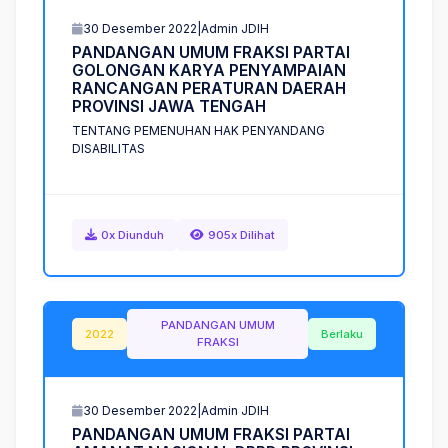
30 Desember 2022
|
Admin JDIH
P
A
N
D
A
N
G
A
N
U
M
U
M
F
R
A
K
S
I
P
A
R
T
A
I
G
O
L
O
N
G
A
N
K
A
R
Y
A
P
E
N
Y
A
M
P
A
I
A
N
R
A
N
C
A
N
G
A
N
P
E
R
A
T
U
R
A
N
D
A
E
R
A
H
P
R
O
V
I
N
S
I
J
A
W
A
T
E
N
G
A
H
TENTANG PEMENUHAN HAK PENYANDANG
DISABILITAS
0x Diunduh
905x Dilihat
PANDANGAN UMUM
2022
Berlaku
FRAKSI
30 Desember 2022
|
Admin JDIH
P
A
N
D
A
N
G
A
N
U
M
U
M
F
R
A
K
S
I
P
A
R
T
A
I