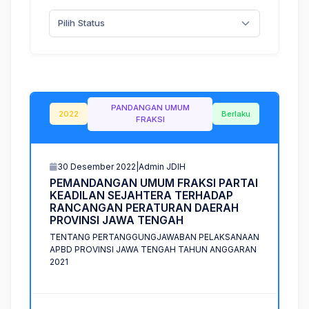
Pilih Status
PANDANGAN UMUM
2022
Berlaku
FRAKSI
30 Desember 2022
|
Admin JDIH
P
E
M
A
N
D
A
N
G
A
N
U
M
U
M
F
R
A
K
S
I
P
A
R
T
A
I
K
E
A
D
I
L
A
N
S
E
J
A
H
T
E
R
A
T
E
R
H
A
D
A
P
R
A
N
C
A
N
G
A
N
P
E
R
A
T
U
R
A
N
D
A
E
R
A
H
P
R
O
V
I
N
S
I
J
A
W
A
T
E
N
G
A
H
TENTANG PERTANGGUNGJAWABAN PELAKSANAAN
APBD PROVINSI JAWA TENGAH TAHUN ANGGARAN
2021