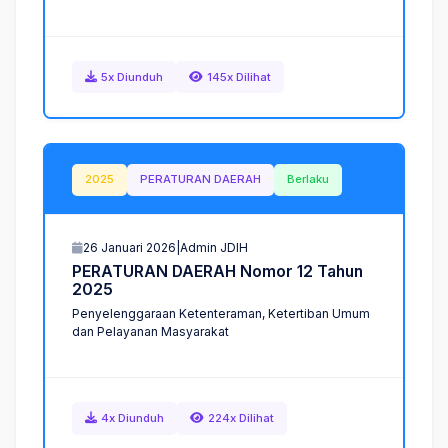
5x Diunduh
145x Dilihat
2025
PERATURAN DAERAH
Berlaku
26 Januari 2026
|
Admin JDIH
P
E
R
A
T
U
R
A
N
D
A
E
R
A
H
N
o
m
o
r
1
2
T
a
h
u
n
2
0
2
5
Penyelenggaraan Ketenteraman, Ketertiban Umum
dan Pelayanan Masyarakat
4x Diunduh
224x Dilihat