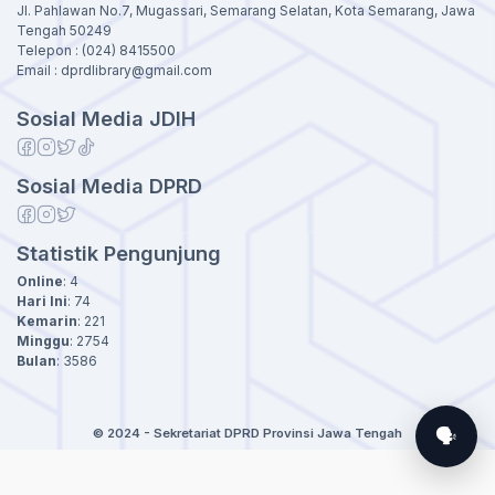
Jl. Pahlawan No.7, Mugassari, Semarang Selatan, Kota Semarang, Jawa
Tengah 50249
Telepon : (024) 8415500
Email : dprdlibrary@gmail.com
Sosial Media JDIH
Sosial Media DPRD
Statistik Pengunjung
Online
:
4
Hari Ini
:
74
Kemarin
:
221
Minggu
:
2754
Bulan
:
3586
🗣️
© 2024 - Sekretariat DPRD Provinsi Jawa Tengah