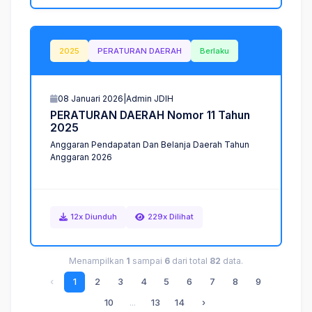
2025
PERATURAN DAERAH
Berlaku
08 Januari 2026
|
Admin JDIH
P
E
R
A
T
U
R
A
N
D
A
E
R
A
H
N
o
m
o
r
1
1
T
a
h
u
n
2
0
2
5
Anggaran Pendapatan Dan Belanja Daerah Tahun
Anggaran 2026
12x Diunduh
229x Dilihat
Menampilkan
1
sampai
6
dari total
82
data.
‹
1
2
3
4
5
6
7
8
9
10
...
13
14
›