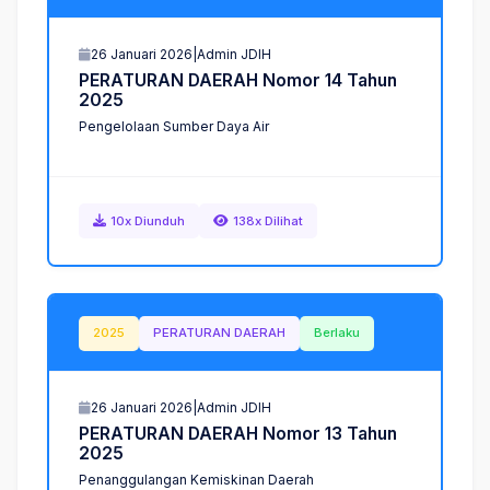
26 Januari 2026
|
Admin JDIH
P
E
R
A
T
U
R
A
N
D
A
E
R
A
H
N
o
m
o
r
1
4
T
a
h
u
n
2
0
2
5
Pengelolaan Sumber Daya Air
10x Diunduh
138x Dilihat
2025
PERATURAN DAERAH
Berlaku
26 Januari 2026
|
Admin JDIH
P
E
R
A
T
U
R
A
N
D
A
E
R
A
H
N
o
m
o
r
1
3
T
a
h
u
n
2
0
2
5
Penanggulangan Kemiskinan Daerah