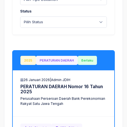
Status
Pilih Status
2025
PERATURAN DAERAH
Berlaku
26 Januari 2026
|
Admin JDIH
P
E
R
A
T
U
R
A
N
D
A
E
R
A
H
N
o
m
o
r
1
6
T
a
h
u
n
2
0
2
5
Perusahaan Perseroan Daerah Bank Perekonomian
Rakyat Satu Jawa Tengah