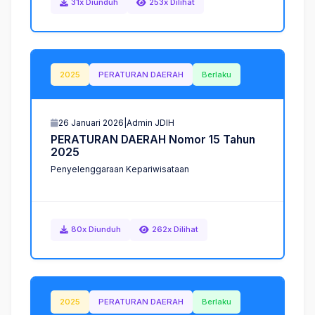
31x Diunduh
253x Dilihat
2025
PERATURAN DAERAH
Berlaku
26 Januari 2026
|
Admin JDIH
P
E
R
A
T
U
R
A
N
D
A
E
R
A
H
N
o
m
o
r
1
5
T
a
h
u
n
2
0
2
5
Penyelenggaraan Kepariwisataan
80x Diunduh
262x Dilihat
2025
PERATURAN DAERAH
Berlaku