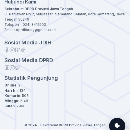
Hubungi Kami
dapat memaksimalkan pemenuhan indikator e-
Sekretariat DPRD Provinsi Jawa Tengah
reporting kinerja JDIH tahun 2026, sehingga
Jl. Pahlawan No.7, Mugassari, Semarang Selatan, Kota Semarang, Jawa
meningkatkan kualitas pengelolaan JDIH secara
Tengah 50249
keseluruhan dan mendukung keterbukaan
Telepon : (024) 8415500
informasi publik.
Email : dprdlibrary@gmail.com
Sosial Media JDIH
Sosial Media DPRD
Statistik Pengunjung
Online
:
2
Hari Ini
:
134
Kemarin
:
508
Minggu
:
2148
Bulan
:
2980
🗣️
© 2024 - Sekretariat DPRD Provinsi Jawa Tengah