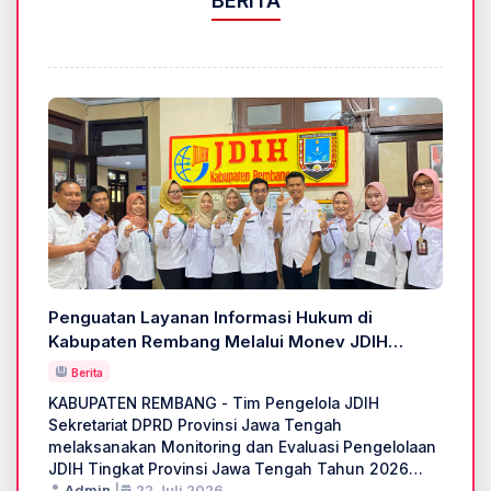
BERITA
Penguatan Layanan Informasi Hukum di
Kabupaten Rembang Melalui Monev JDIH
Provinsi Jateng
Berita
KABUPATEN REMBANG - Tim Pengelola JDIH
Sekretariat DPRD Provinsi Jawa Tengah
melaksanakan Monitoring dan Evaluasi Pengelolaan
JDIH Tingkat Provinsi Jawa Tengah Tahun 2026
melalui E-Reporting JDIHN pada 22 Juli 2026 ke
Admin
|
22 Juli 2026