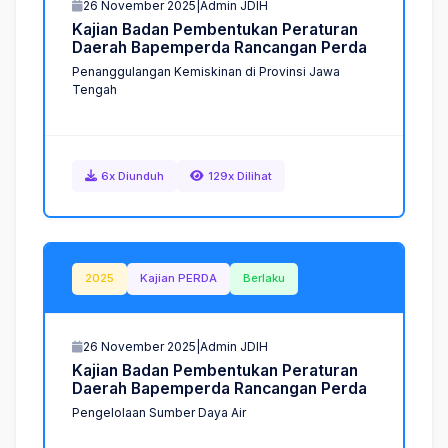
26 November 2025
|
Admin JDIH
K
a
j
i
a
n
B
a
d
a
n
P
e
m
b
e
n
t
u
k
a
n
P
e
r
a
t
u
r
a
n
D
a
e
r
a
h
B
a
p
e
m
p
e
r
d
a
R
a
n
c
a
n
g
a
n
P
e
r
d
a
Penanggulangan Kemiskinan di Provinsi Jawa
Tengah
6x Diunduh
129x Dilihat
2025
Kajian PERDA
Berlaku
26 November 2025
|
Admin JDIH
K
a
j
i
a
n
B
a
d
a
n
P
e
m
b
e
n
t
u
k
a
n
P
e
r
a
t
u
r
a
n
D
a
e
r
a
h
B
a
p
e
m
p
e
r
d
a
R
a
n
c
a
n
g
a
n
P
e
r
d
a
Pengelolaan Sumber Daya Air