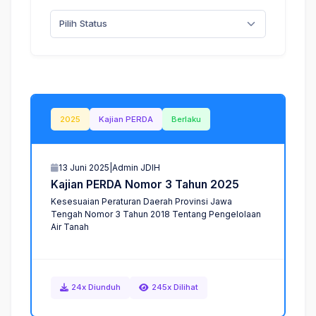
Pilih Status
2025
Kajian PERDA
Berlaku
13 Juni 2025
|
Admin JDIH
K
a
j
i
a
n
P
E
R
D
A
N
o
m
o
r
3
T
a
h
u
n
2
0
2
5
Kesesuaian Peraturan Daerah Provinsi Jawa
Tengah Nomor 3 Tahun 2018 Tentang Pengelolaan
Air Tanah
24x Diunduh
245x Dilihat