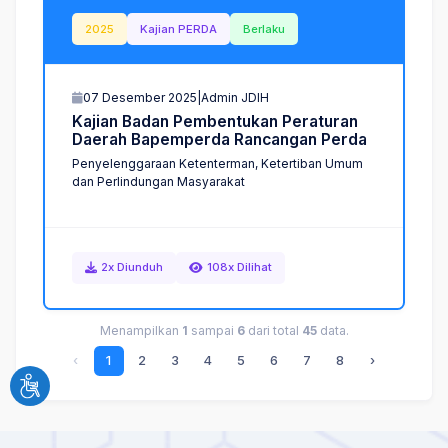
2025
Kajian PERDA
Berlaku
07 Desember 2025
|
Admin JDIH
K
a
j
i
a
n
B
a
d
a
n
P
e
m
b
e
n
t
u
k
a
n
P
e
r
a
t
u
r
a
n
D
a
e
r
a
h
B
a
p
e
m
p
e
r
d
a
R
a
n
c
a
n
g
a
n
P
e
r
d
a
Penyelenggaraan Ketenterman, Ketertiban Umum
dan Perlindungan Masyarakat
2x Diunduh
108x Dilihat
Menampilkan
1
sampai
6
dari total
45
data.
‹
1
2
3
4
5
6
7
8
›