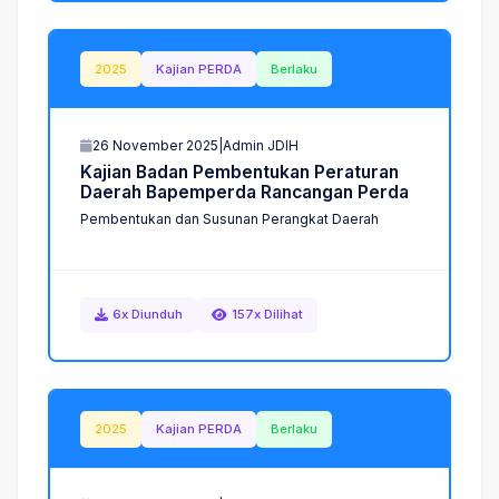
2025
Kajian PERDA
Berlaku
26 November 2025
|
Admin JDIH
K
a
j
i
a
n
B
a
d
a
n
P
e
m
b
e
n
t
u
k
a
n
P
e
r
a
t
u
r
a
n
D
a
e
r
a
h
B
a
p
e
m
p
e
r
d
a
R
a
n
c
a
n
g
a
n
P
e
r
d
a
Pembentukan dan Susunan Perangkat Daerah
6x Diunduh
157x Dilihat
2025
Kajian PERDA
Berlaku