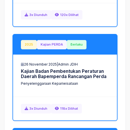
3x Diunduh
120x Dilihat
2025
Kajian PERDA
Berlaku
26 November 2025
|
Admin JDIH
K
a
j
i
a
n
B
a
d
a
n
P
e
m
b
e
n
t
u
k
a
n
P
e
r
a
t
u
r
a
n
D
a
e
r
a
h
B
a
p
e
m
p
e
r
d
a
R
a
n
c
a
n
g
a
n
P
e
r
d
a
Penyelenggaraan Kepariwisataan
3x Diunduh
118x Dilihat