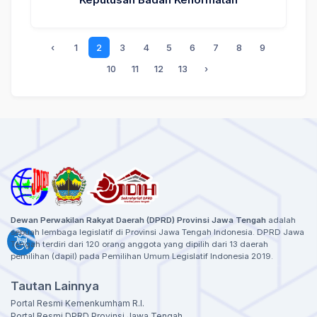
‹
1
2
3
4
5
6
7
8
9
10
11
12
13
›
Dewan Perwakilan Rakyat Daerah (DPRD) Provinsi Jawa Tengah
adalah
sebuah lembaga legislatif di Provinsi Jawa Tengah Indonesia. DPRD Jawa
Tengah terdiri dari 120 orang anggota yang dipilih dari 13 daerah
pemilihan (dapil) pada Pemilihan Umum Legislatif Indonesia 2019.
Tautan Lainnya
Portal Resmi Kemenkumham R.I.
Portal Resmi DPRD Provinsi Jawa Tengah