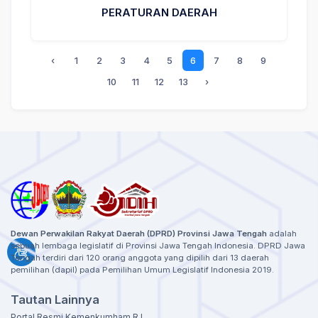
PERATURAN DAERAH
‹
1
2
3
4
5
6
7
8
9
10
11
12
13
›
Dewan Perwakilan Rakyat Daerah (DPRD) Provinsi Jawa Tengah
adalah
sebuah lembaga legislatif di Provinsi Jawa Tengah Indonesia. DPRD Jawa
Tengah terdiri dari 120 orang anggota yang dipilih dari 13 daerah
pemilihan (dapil) pada Pemilihan Umum Legislatif Indonesia 2019.
Tautan Lainnya
Portal Resmi Kemenkumham R.I.